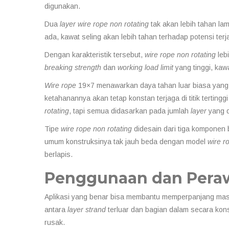
digunakan.
Dua
layer
wire rope non rotating
tak akan lebih tahan la
ada, kawat seling akan lebih tahan terhadap potensi terjad
Dengan karakteristik tersebut,
wire rope non rotating
leb
breaking strength
dan
working load limit
yang tinggi, kaw
Wire rope
19×7 menawarkan daya tahan luar biasa yang 
ketahanannya akan tetap konstan terjaga di titik terting
rotating
, tapi semua didasarkan pada jumlah
layer
yang d
Tipe
wire rope non rotating
didesain dari tiga komponen
umum konstruksinya tak jauh beda dengan model
wire r
berlapis.
Penggunaan dan Pera
Aplikasi yang benar bisa membantu memperpanjang ma
antara
layer
strand
terluar dan bagian dalam secara kon
rusak.