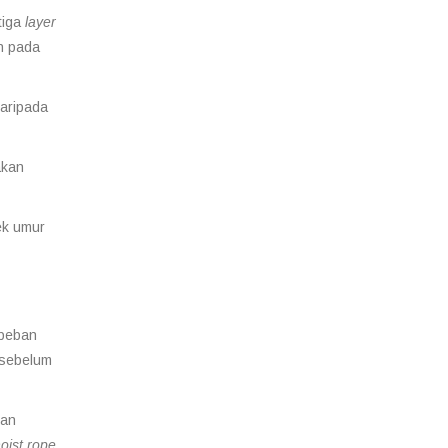
tiga
layer
an pada
daripada
akan
ek umur
 beban
 sebelum
tan
oist rope
.