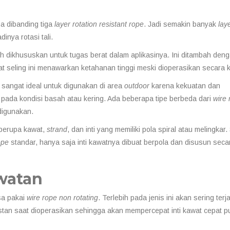
ma dibanding tiga
layer
rotation resistant rope
. Jadi semakin banyak
lay
inya rotasi tali.
ih dikhususkan untuk tugas berat dalam aplikasinya. Ini ditambah den
at seling ini menawarkan ketahanan tinggi meski dioperasikan secara 
sangat ideal untuk digunakan di area
outdoor
karena kekuatan dan
gi pada kondisi basah atau kering. Ada beberapa tipe berbeda dari
wire
igunakan.
 berupa kawat,
strand
, dan inti yang memiliki pola spiral atau melingkar
ope
standar, hanya saja inti kawatnya dibuat berpola dan disusun seca
watan
sa pakai
wire rope non rotating
. Terlebih pada jenis ini akan sering terjad
stan saat dioperasikan sehingga akan mempercepat inti kawat cepat p