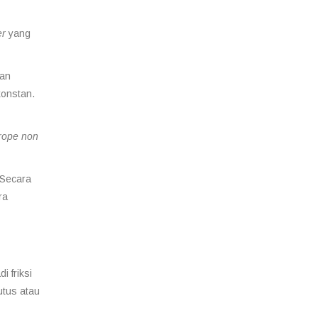
er
yang
gan
konstan.
 rope non
. Secara
ra
i friksi
utus atau