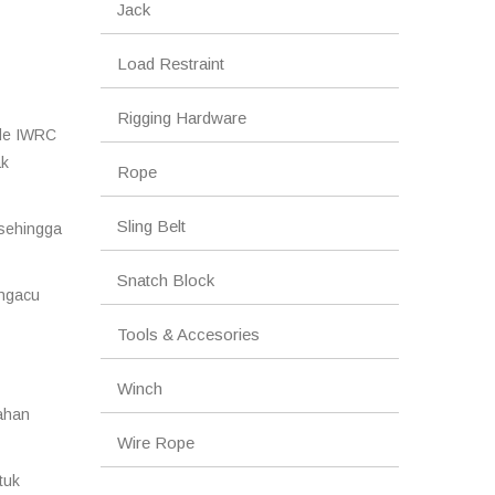
Jack
Load Restraint
Rigging Hardware
de IWRC
ak
Rope
Sling Belt
 sehingga
Snatch Block
ngacu
Tools & Accesories
Winch
ahan
Wire Rope
tuk