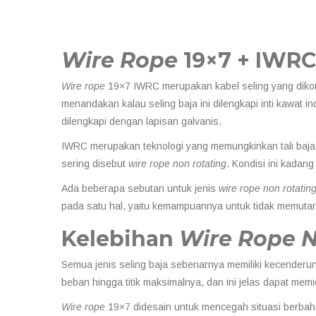
Wire Rope
19×7 + IWRC
Wire rope
19×7 IWRC merupakan kabel seling yang diko
menandakan kalau seling baja ini dilengkapi inti kawat
dilengkapi dengan lapisan galvanis.
IWRC merupakan teknologi yang memungkinkan tali baja 
sering disebut
wire rope non rotating
. Kondisi ini kadan
Ada beberapa sebutan untuk jenis
wire rope non rotatin
pada satu hal, yaitu kemampuannya untuk tidak memutar
Kelebihan
Wire Rope N
Semua jenis seling baja sebenarnya memiliki kecender
beban hingga titik maksimalnya, dan ini jelas dapat memi
Wire rope
19×7 didesain untuk mencegah situasi berba