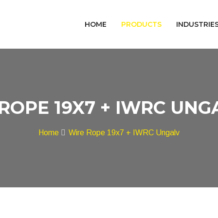
HOME
PRODUCTS
INDUSTRIE
OPE 19X7 + IWRC UNGA
Home
Wire Rope 19x7 + IWRC Ungalv