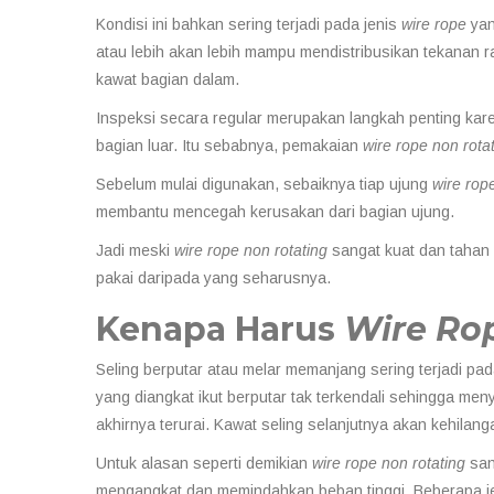
Kondisi ini bahkan sering terjadi pada jenis
wire rope
yan
atau lebih akan lebih mampu mendistribusikan tekanan rad
kawat bagian dalam.
Inspeksi secara regular merupakan langkah penting kar
bagian luar. Itu sebabnya, pemakaian
wire rope non rota
Sebelum mulai digunakan, sebaiknya tiap ujung
wire rop
membantu mencegah kerusakan dari bagian ujung.
Jadi meski
wire rope non rotating
sangat kuat dan tahan 
pakai daripada yang seharusnya.
Kenapa Harus
Wire Ro
Seling berputar atau melar memanjang sering terjadi pad
yang diangkat ikut berputar tak terkendali sehingga meny
akhirnya terurai. Kawat seling selanjutnya akan kehilan
Untuk alasan seperti demikian
wire rope non rotating
sang
mengangkat dan memindahkan beban tinggi. Beberapa jen