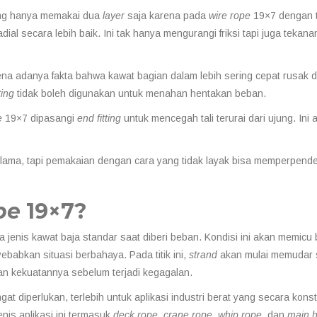
g hanya memakai dua
layer
saja karena pada
wire rope
19×7 dengan 
ial secara lebih baik. Ini tak hanya mengurangi friksi tapi juga tekan
ena adanya fakta bahwa kawat bagian dalam lebih sering cepat rusak 
ting
tidak boleh digunakan untuk menahan hentakan beban.
e
19×7 dipasangi
end fitting
untuk mencegah tali terurai dari ujung. Ini 
lama, tapi pemakaian dengan cara yang tidak layak bisa memperpend
pe
19×7?
a jenis kawat baja standar saat diberi beban. Kondisi ini akan memicu
ebabkan situasi berbahaya. Pada titik ini,
strand
akan mulai memudar
gan kekuatannya sebelum terjadi kegagalan.
at diperlukan, terlebih untuk aplikasi industri berat yang secara kons
is aplikasi ini termasuk
deck rope, crane rope, whip rope,
dan
main h