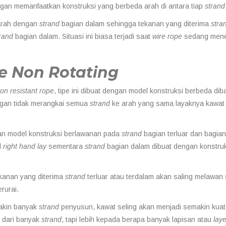
ngan memanfaatkan konstruksi yang berbeda arah di antara tiap
strand
arah dengan
strand
bagian dalam sehingga tekanan yang diterima
stra
rand
bagian dalam. Situasi ini biasa terjadi saat
wire rope
sedang mene
e Non Rotating
ion resistant rope
, tipe ini dibuat dengan model konstruksi berbeda dib
engan tidak merangkai semua
strand
ke arah yang sama layaknya kawat 
 model konstruksi berlawanan pada
strand
bagian terluar dan bagian
l
right hand lay
sementara
strand
bagian dalam dibuat dengan konstru
kanan yang diterima
strand
terluar atau terdalam akan saling melawan 
rurai.
makin banyak
strand
penyusun, kawat seling akan menjadi semakin kuat
 dari banyak
strand
, tapi lebih kepada berapa banyak lapisan atau
laye