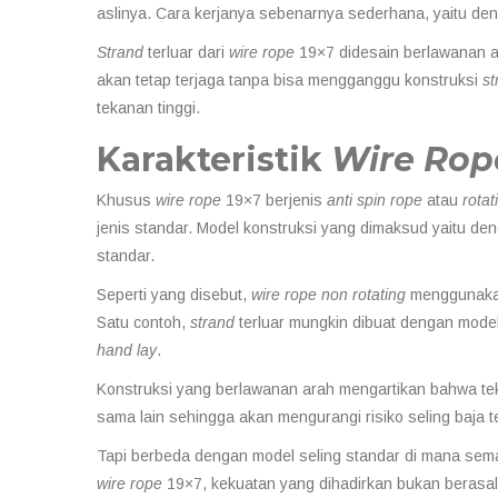
aslinya. Cara kerjanya sebenarnya sederhana, yaitu de
Strand
terluar dari
wire rope
19×7 didesain berlawanan 
akan tetap terjaga tanpa bisa mengganggu konstruksi
st
tekanan tinggi.
Karakteristik
Wire Rop
Khusus
wire rope
19×7 berjenis
anti spin rope
atau
rotat
jenis standar. Model konstruksi yang dimaksud yaitu d
standar.
Seperti yang disebut,
wire rope non rotating
menggunakan
Satu contoh,
strand
terluar mungkin dibuat dengan mode
hand lay
.
Konstruksi yang berlawanan arah mengartikan bahwa te
sama lain sehingga akan mengurangi risiko seling baja te
Tapi berbeda dengan model seling standar di mana se
wire rope
19×7, kekuatan yang dihadirkan bukan berasal