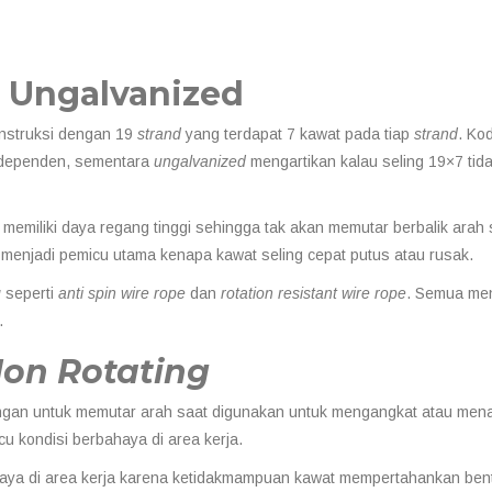
 Ungalvanized
nstruksi dengan 19
strand
yang terdapat 7 kawat pada tiap
strand
. Ko
 independen, sementara
ungalvanized
mengartikan kalau seling 19×7 tid
memiliki daya regang tinggi sehingga tak akan memutar berbalik arah
g menjadi pemicu utama kenapa kawat seling cepat putus atau rusak.
g
seperti
anti spin wire rope
dan
rotation resistant wire rope
. Semua me
.
on Rotating
ungan untuk memutar arah saat digunakan untuk mengangkat atau men
cu kondisi berbahaya di area kerja.
haya di area kerja karena ketidakmampuan kawat mempertahankan ben