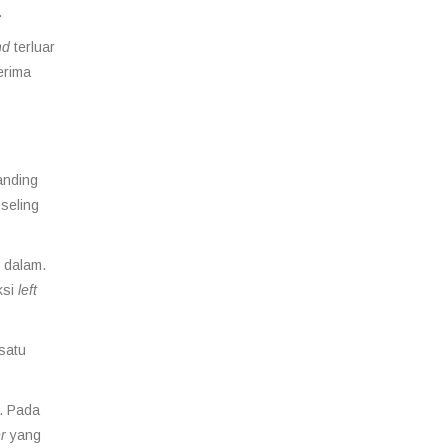
.
nd
terluar
rima
anding
seling
 dalam.
ksi
left
satu
. Pada
r
yang