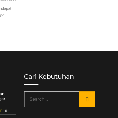
endapat
ope
Cari Kebutuhan
an
gar
0