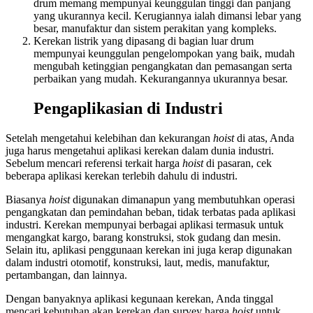
drum memang mempunyai keunggulan tinggi dan panjang
yang ukurannya kecil. Kerugiannya ialah dimansi lebar yang
besar, manufaktur dan sistem perakitan yang kompleks.
Kerekan listrik yang dipasang di bagian luar drum
mempunyai keunggulan pengelompokan yang baik, mudah
mengubah ketinggian pengangkatan dan pemasangan serta
perbaikan yang mudah. Kekurangannya ukurannya besar.
Pengaplikasian di Industri
Setelah mengetahui kelebihan dan kekurangan
hoist
di atas, Anda
juga harus mengetahui aplikasi kerekan dalam dunia industri.
Sebelum mencari referensi terkait
harga
hoist
di pasaran, cek
beberapa aplikasi kerekan terlebih dahulu di industri.
Biasanya
hoist
digunakan dimanapun yang membutuhkan operasi
pengangkatan dan pemindahan beban, tidak terbatas pada aplikasi
industri. Kerekan mempunyai berbagai aplikasi termasuk untuk
mengangkat kargo, barang konstruksi, stok gudang dan mesin.
Selain itu, aplikasi penggunaan kerekan ini juga kerap digunakan
dalam industri otomotif, konstruksi, laut, medis, manufaktur,
pertambangan, dan lainnya.
Dengan banyaknya aplikasi kegunaan kerekan, Anda tinggal
mencari kebutuhan akan kerekan dan survey
harga
hoist
u
ntuk