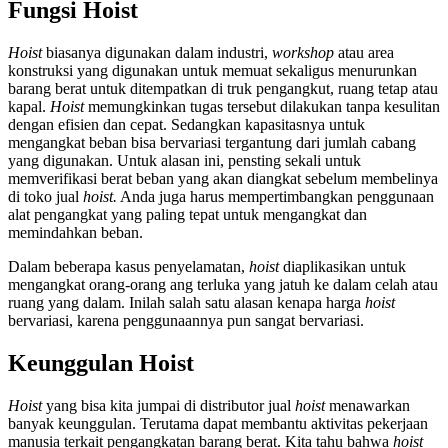
Fungsi Hoist
Hoist
biasanya digunakan dalam industri,
workshop
atau area
konstruksi yang digunakan untuk memuat sekaligus menurunkan
barang berat untuk ditempatkan di truk pengangkut, ruang tetap atau
kapal.
Hoist
memungkinkan tugas tersebut dilakukan tanpa kesulitan
dengan efisien dan cepat. Sedangkan kapasitasnya untuk
mengangkat beban bisa bervariasi tergantung dari jumlah cabang
yang digunakan. Untuk alasan ini, pensting sekali untuk
memverifikasi berat beban yang akan diangkat sebelum membelinya
di toko
jual
hoist.
Anda juga harus mempertimbangkan penggunaan
alat pengangkat yang paling tepat untuk mengangkat dan
memindahkan beban.
Dalam beberapa kasus penyelamatan,
hoist
diaplikasikan untuk
mengangkat orang-orang ang terluka yang jatuh ke dalam celah atau
ruang yang dalam. Inilah salah satu alasan kenapa
harga
hoist
bervariasi, karena penggunaannya pun sangat bervariasi.
Keunggulan Hoist
Hoist
yang bisa kita jumpai di distributor
jual
hoist
menawarkan
banyak keunggulan. Terutama dapat membantu aktivitas pekerjaan
manusia terkait pengangkatan barang berat. Kita tahu bahwa
hoist