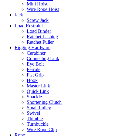
Mini Hoist
Wire Rope Hoist
Jack
Screw Jack
Load Restraint
Load Binder
Ratchet Lashing
Ratchet Puller
Rigging Hardware
Carabiner
Connecting Link
Eye Bolt
Ferrule
Fist Grip
Hook
Master Link
Quick Link
Shackle
Shortening Clutch
Small Pulley
Swivel
Thimble
Turnbuckle
Wire Rope Clip
Rope