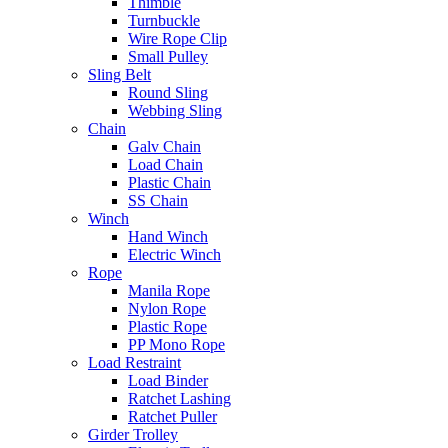
Thimble
Turnbuckle
Wire Rope Clip
Small Pulley
Sling Belt
Round Sling
Webbing Sling
Chain
Galv Chain
Load Chain
Plastic Chain
SS Chain
Winch
Hand Winch
Electric Winch
Rope
Manila Rope
Nylon Rope
Plastic Rope
PP Mono Rope
Load Restraint
Load Binder
Ratchet Lashing
Ratchet Puller
Girder Trolley