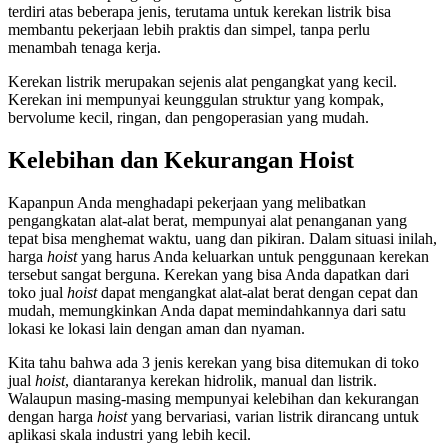
terdiri atas beberapa jenis, terutama untuk kerekan listrik bisa
membantu pekerjaan lebih praktis dan simpel, tanpa perlu
menambah tenaga kerja.
Kerekan listrik merupakan sejenis alat pengangkat yang kecil.
Kerekan ini mempunyai keunggulan struktur yang kompak,
bervolume kecil, ringan, dan pengoperasian yang mudah.
Kelebihan dan Kekurangan Hoist
Kapanpun Anda menghadapi pekerjaan yang melibatkan
pengangkatan alat-alat berat, mempunyai alat penanganan yang
tepat bisa menghemat waktu, uang dan pikiran. Dalam situasi inilah,
harga
hoist
yang harus Anda keluarkan untuk penggunaan kerekan
tersebut sangat berguna. Kerekan yang bisa Anda dapatkan dari
toko
jual
hoist
dapat mengangkat alat-alat berat dengan cepat dan
mudah, memungkinkan Anda dapat memindahkannya dari satu
lokasi ke lokasi lain dengan aman dan nyaman.
Kita tahu bahwa ada 3 jenis kerekan yang bisa ditemukan di toko
jual
hoist
,
diantaranya kerekan hidrolik, manual dan listrik.
Walaupun masing-masing mempunyai kelebihan dan kekurangan
dengan
harga
hoist
yang bervariasi, varian listrik dirancang untuk
aplikasi skala industri yang lebih kecil.