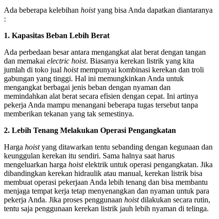
Ada beberapa kelebihan
hoist
yang bisa Anda dapatkan diantaranya
:
1. Kapasitas Beban Lebih Berat
Ada perbedaan besar antara mengangkat alat berat dengan tangan
dan memakai
electric
hoist
.
Biasanya kerekan listrik yang kita
jumlah di toko
jual
hoist
mempunyai kombinasi kerekan dan troli
gabungan yang tinggi. Hal ini memungkinkan Anda untuk
mengangkat berbagai jenis beban dengan nyaman dan
memindahkan alat berat secara efisien dengan cepat. Ini artinya
pekerja Anda mampu menangani beberapa tugas tersebut tanpa
memberikan tekanan yang tak semestinya.
2. Lebih Tenang Melakukan Operasi Pengangkatan
Harga
hoist
yang ditawarkan tentu sebanding dengan kegunaan dan
keunggulan kerekan itu sendiri. Sama halnya saat harus
mengeluarkan
harga
hoist
elektrik untuk operasi pengangkatan. Jika
dibandingkan kerekan hidraulik atau manual, kerekan listrik bisa
membuat operasi pekerjaan Anda lebih tenang dan bisa membantu
menjaga tempat kerja tetap menyenangkan dan nyaman untuk para
pekerja Anda. Jika proses penggunaan
hoist
dilakukan secara rutin,
tentu saja penggunaan kerekan listrik jauh lebih nyaman di telinga.