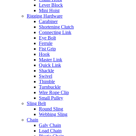
Lever Block
Mini Hoist
Rigging Hardware
Carabiner
Shortening Clutch
Connecting Link
Eye Bolt
Ferrule
Fist Grip
Hook
Master Link
Quick Link
Shackle
Swivel
Thimble
Turnbuckle
Wire Rope Clip
Small Pulley
Sling Belt
Round Sling
Webbing Sling
Chain
Galv Chain
Load Chain