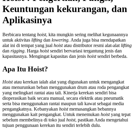
Keuntungan kekurangan, dan
Aplikasinya
Berbicara tentang
hoist
, kita mungkin sering melihat kegunaannya
untuk aktivitas
lifting
dan
lowering.
Anda juga bisa mendapatkan
alat ini di tempat yang
jual
hoist
atau distributor resmi alat-alat
lifting
dan
rigging
.
Harga
hoist
sendiri bervariasi tergantung jenis dan
kapasitasnya. Mengingat kapasitas dan jenis
hoist
sendiri berbeda.
Apa Itu Hoist?
Hoist
atau kerekan ialah alat yang digunakan untuk mengangkat
atau menurunkan beban menggunakan drum atau roda pengangkat
yang melingkari rantai atau tali. Kinerja kerekan sendiri bisa
dioperasikan baik secara manual, secara elektrik atau pneumatik
serta bisa menggunakan rantai maupun tali kawat sebagai media
pengangkatnya. Kebanyakan
hoist
memasangkan bebannya
menggunakan kait pengangkat. Untuk menemukan
hoist
yang tepat
sebelum membelinya di toko
jual
hoist
, pastikan Anda mengetahui
tujuan penggunaan kerekan itu sendiri terlebih dulu.