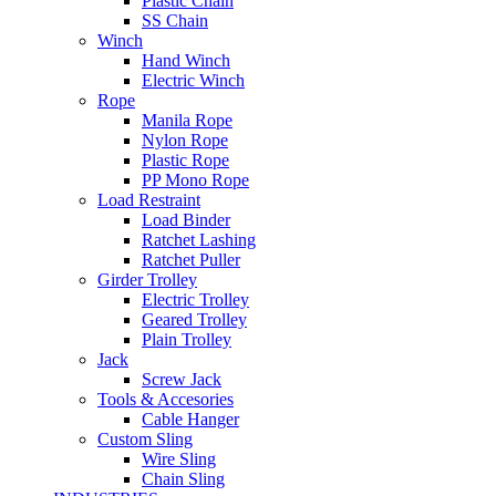
Plastic Chain
SS Chain
Winch
Hand Winch
Electric Winch
Rope
Manila Rope
Nylon Rope
Plastic Rope
PP Mono Rope
Load Restraint
Load Binder
Ratchet Lashing
Ratchet Puller
Girder Trolley
Electric Trolley
Geared Trolley
Plain Trolley
Jack
Screw Jack
Tools & Accesories
Cable Hanger
Custom Sling
Wire Sling
Chain Sling