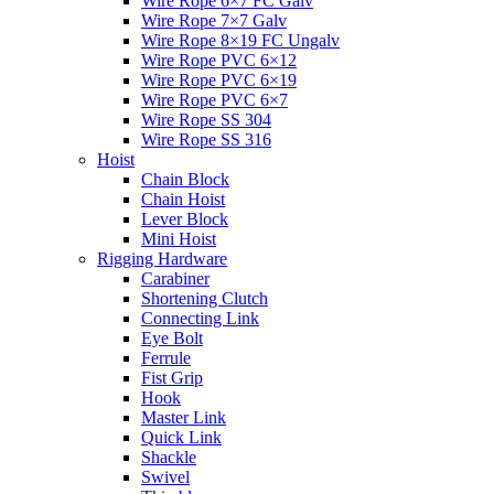
Wire Rope 6×7 FC Galv
Wire Rope 7×7 Galv
Wire Rope 8×19 FC Ungalv
Wire Rope PVC 6×12
Wire Rope PVC 6×19
Wire Rope PVC 6×7
Wire Rope SS 304
Wire Rope SS 316
Hoist
Chain Block
Chain Hoist
Lever Block
Mini Hoist
Rigging Hardware
Carabiner
Shortening Clutch
Connecting Link
Eye Bolt
Ferrule
Fist Grip
Hook
Master Link
Quick Link
Shackle
Swivel