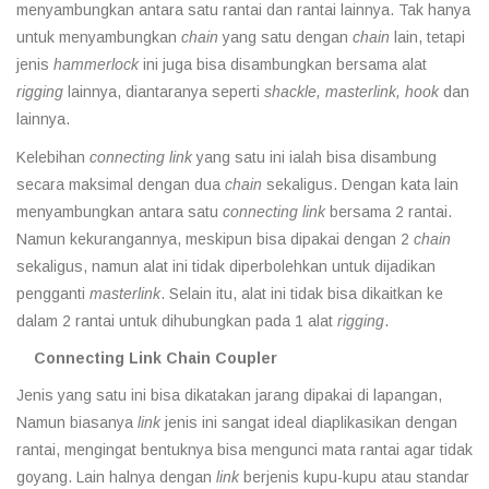
menyambungkan antara satu rantai dan rantai lainnya. Tak hanya
untuk menyambungkan
chain
yang satu dengan
chain
lain, tetapi
jenis
hammerlock
ini juga bisa disambungkan bersama alat
rigging
lainnya, diantaranya seperti
shackle, masterlink, hook
dan
lainnya.
Kelebihan
connecting link
yang satu ini ialah bisa disambung
secara maksimal dengan dua
chain
sekaligus. Dengan kata lain
menyambungkan antara satu
connecting link
bersama 2 rantai.
Namun kekurangannya, meskipun bisa dipakai dengan 2
chain
sekaligus, namun alat ini tidak diperbolehkan untuk dijadikan
pengganti
masterlink
. Selain itu, alat ini tidak bisa dikaitkan ke
dalam 2 rantai untuk dihubungkan pada 1 alat
rigging
.
Connecting Link Chain Coupler
Jenis yang satu ini bisa dikatakan jarang dipakai di lapangan,
Namun biasanya
link
jenis ini sangat ideal diaplikasikan dengan
rantai, mengingat bentuknya bisa mengunci mata rantai agar tidak
goyang. Lain halnya dengan
link
berjenis kupu-kupu atau standar