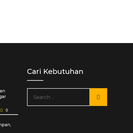
Cari Kebutuhan
an
gar
0
mpan,