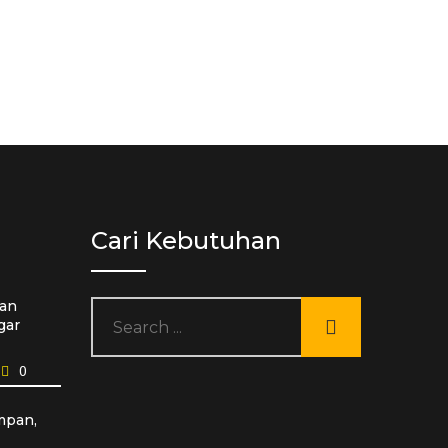
Cari Kebutuhan
an
gar
0
mpan,