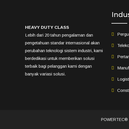
Indu
HEAVY DUTY CLASS
Pergu
Lebih dari 20 tahun pengalaman dan
pengetahuan standar internasional akan
Teleko
perubahan teknologi sistem industri, kami
Perta
berdedikasi untuk memberikan solusi
terbaik bagi pelanggan kami dengan
Manuf
banyak variasi solusi.
Logis
Const
POWERTEC®️ He