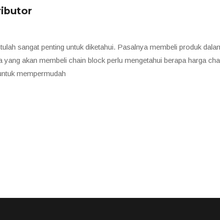
ributor
ntulah sangat penting untuk diketahui. Pasalnya membeli produk dala
da yang akan membeli chain block perlu mengetahui berapa harga ch
n untuk mempermudah