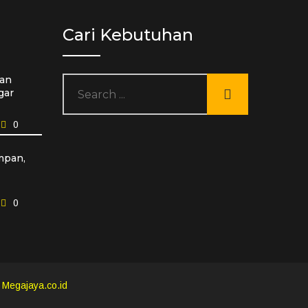
Cari Kebutuhan
an
gar
0
mpan,
0
y
Megajaya.co.id