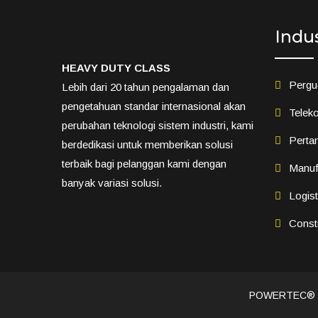
Indu
HEAVY DUTY CLASS
Pergu
Lebih dari 20 tahun pengalaman dan
pengetahuan standar internasional akan
Teleko
perubahan teknologi sistem industri, kami
Perta
berdedikasi untuk memberikan solusi
terbaik bagi pelanggan kami dengan
Manuf
banyak variasi solusi.
Logis
Const
POWERTEC®️ He