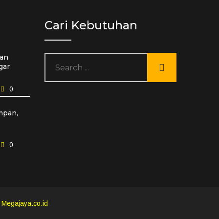
Cari Kebutuhan
an
gar
0
mpan,
0
y
Megajaya.co.id