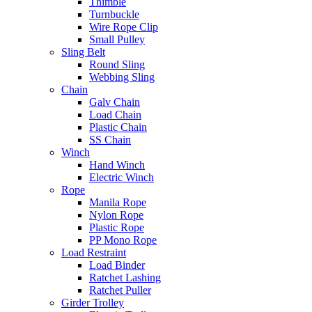
Thimble
Turnbuckle
Wire Rope Clip
Small Pulley
Sling Belt
Round Sling
Webbing Sling
Chain
Galv Chain
Load Chain
Plastic Chain
SS Chain
Winch
Hand Winch
Electric Winch
Rope
Manila Rope
Nylon Rope
Plastic Rope
PP Mono Rope
Load Restraint
Load Binder
Ratchet Lashing
Ratchet Puller
Girder Trolley