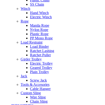
Plastic Chain
SS Chain
Winch
Hand Winch
Electric Winch
Rope
Manila Rope
Nylon Rope
Plastic Rope
PP Mono Rope
Load Restraint
Load Binder
Ratchet Lashing
Ratchet Puller
Girder Trolley
Electric Trolley
Geared Trolley
Plain Trolley
Jack
Screw Jack
Tools & Accesories
Cable Hanger
Custom Sling
Wire Sling
Chain Sling