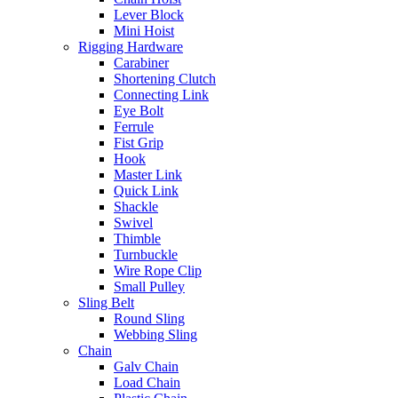
Lever Block
Mini Hoist
Rigging Hardware
Carabiner
Shortening Clutch
Connecting Link
Eye Bolt
Ferrule
Fist Grip
Hook
Master Link
Quick Link
Shackle
Swivel
Thimble
Turnbuckle
Wire Rope Clip
Small Pulley
Sling Belt
Round Sling
Webbing Sling
Chain
Galv Chain
Load Chain