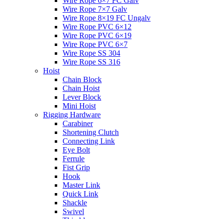
Wire Rope 6×7 FC Galv
Wire Rope 7×7 Galv
Wire Rope 8×19 FC Ungalv
Wire Rope PVC 6×12
Wire Rope PVC 6×19
Wire Rope PVC 6×7
Wire Rope SS 304
Wire Rope SS 316
Hoist
Chain Block
Chain Hoist
Lever Block
Mini Hoist
Rigging Hardware
Carabiner
Shortening Clutch
Connecting Link
Eye Bolt
Ferrule
Fist Grip
Hook
Master Link
Quick Link
Shackle
Swivel