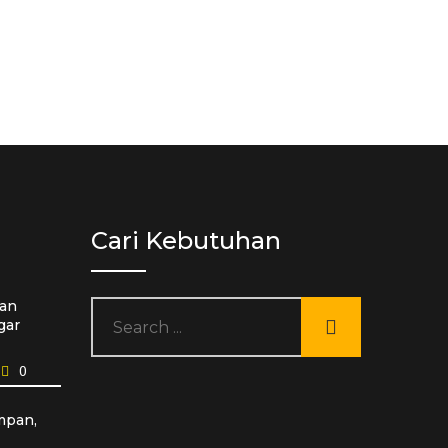
Cari Kebutuhan
an
gar
0
mpan,