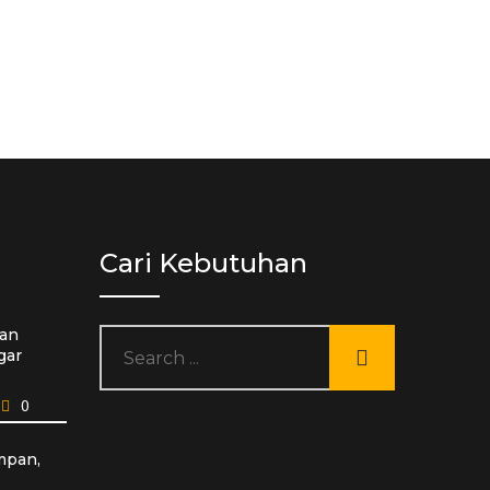
Cari Kebutuhan
an
gar
0
mpan,