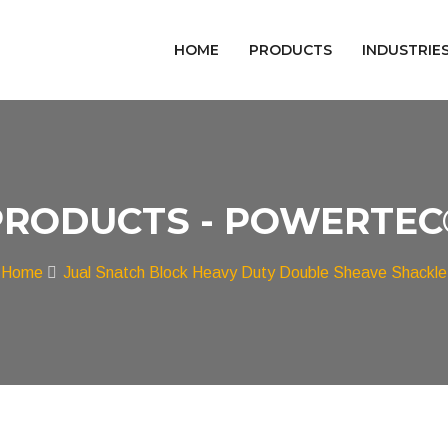
HOME
PRODUCTS
INDUSTRIE
PRODUCTS - POWERTEC
Home
Jual Snatch Block Heavy Duty Double Sheave Shackle