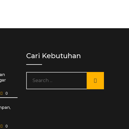
Cari Kebutuhan
an
gar
0
mpan,
0